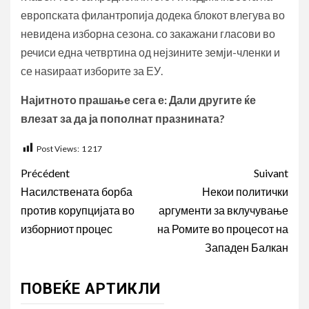
европската филантропија додека блокот влегува во
невидена изборна сезона. со закажани гласови во
речиси една четвртина од нејзините земји-членки и
се наѕираат изборите за ЕУ.
Најитното прашање сега е: Дали другите ќе
влезат за да ја пополнат празнината?
Post Views:
1 217
Navigation
Précédent
Suivant
d’article
Насилствената борба
Некои политички
против корупцијата во
аргументи за вклучување
изборниот процес
на Ромите во процесот на
Западен Балкан
ПОВЕЌЕ АРТИКЛИ