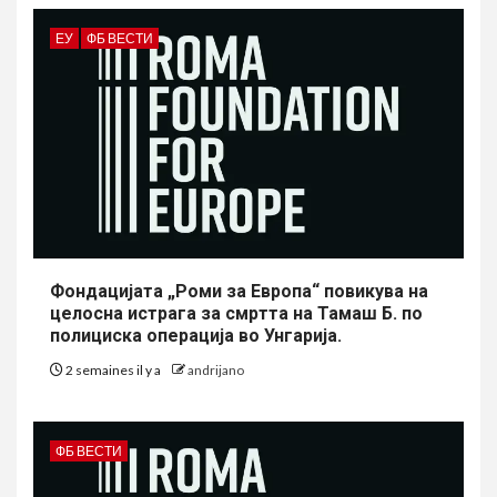
ЕУ
ФБ ВЕСТИ
Фондацијата „Роми за Европа“ повикува на
целосна истрага за смртта на Тамаш Б. по
полициска операција во Унгарија.
2 semaines il y a
andrijano
ФБ ВЕСТИ