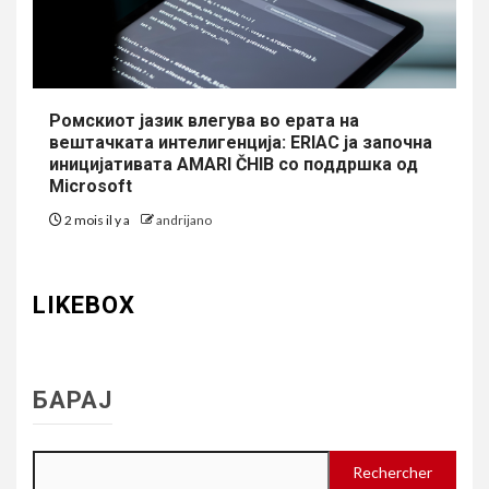
Ромскиот јазик влегува во ерата на
вештачката интелигенција: ERIAC ја започна
иницијативата AMARI ČHIB со поддршка од
Microsoft
2 mois il y a
andrijano
LIKEBOX
БАРАЈ
Rechercher