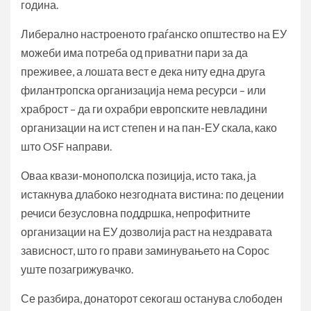
година.
Либерално настроеното граѓанско општество на ЕУ
можеби има потреба од приватни пари за да
преживее, а лошата вест е дека ниту една друга
филантропска организација нема ресурси – или
храброст – да ги охрабри европските невладини
организации на ист степен и на пан-ЕУ скала, како
што OSF направи.
Оваа квази-монополска позиција, исто така, ја
истакнува длабоко незгодната вистина: по децении
речиси безусловна поддршка, непрофитните
организации на ЕУ дозволија раст на нездравата
зависност, што го прави заминувањето на Сорос
уште позагрижувачко.
Се разбира, донаторот секогаш останува слободен