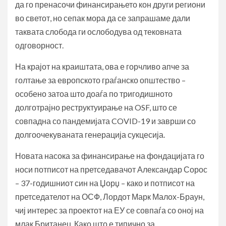
да го пренасочи финансирањето кон други региони
во светот, но сепак мора да се запрашаме дали
таквата слобода ги ослободува од тековната
одговорност.
На крајот на краиштата, ова е горчливо апче за
голтање за европското граѓанско општество –
особено затоа што доаѓа по тригодишното
долготрајно реструктуирање на OSF, што се
совпадна со пандемијата COVID-19 и заврши со
долгоочекуваната генерација сукцесија.
Новата насока за финансирање на фондацијата го
носи потписот на претседавачот Александар Сорос
– 37-годишниот син на Џорџ – како и потписот на
претседателот на ОСФ, Лордот Марк Малох-Браун,
чиј интерес за проектот на ЕУ се совпаѓа со оној на
млак Британец. Како што е типично за