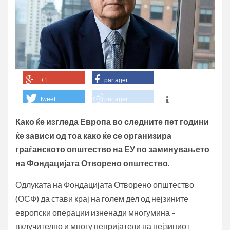
+1
partager
tweet
partager
Како ќе изгледа Европа во следните пет години
ќе зависи од тоа како ќе се организира
граѓанското општество на ЕУ по заминувањето
на Фондацијата Отворено општество.
Одлуката на Фондацијата Отворено општество
(ОСФ) да стави крај на голем дел од нејзините
европски операции изненади многумина –
вклучително и многу непријатели на нејзиниот