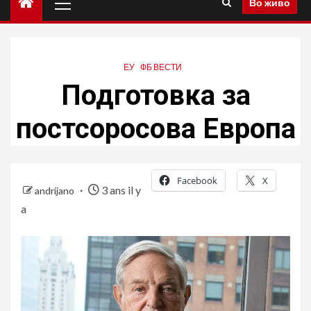
Во живо
principal
ЕУ
ФБ ВЕСТИ
Подготовка за
постсоросова Европа
Facebook
X
3 ans il y
andrijano
a