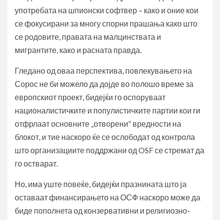
употребата на шпионски софтвер – како и оние кои
се фокусирани за многу спорни прашања како што
се родовите, правата на малцинствата и
мигрантите, како и расната правда.
Гледано од оваа перспектива, повлекувањето на
Сорос не би можело да дојде во полошо време за
европскиот проект, бидејќи го оспоруваат
националистичките и популистичките партии кои ги
отфрлаат основните „отворени“ вредности на
блокот, и тие наскоро ќе се ослободат од контрола
што организациите поддржани од OSF се стремат да
го остварат.
Но, има уште повеќе, бидејќи празнината што ја
оставаат финансирањето на ОСФ наскоро може да
биде пополнета од конзервативни и религиозно-