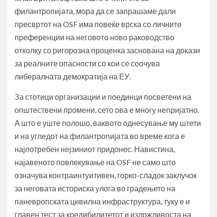
филантропијата, мора да се запрашаме дали
пресвртот на OSF има повеќе врска со личните
преференции на неговото ново раководство
отколку со ригорозна проценка заснована на докази
за реалните опасности со кои се соочува
либералната демократија на ЕУ.
За стотици организации и поединци посветени на
општествени промени, сето ова е многу непријатно.
А што е уште полошо, ваквото однесување му штети
и на угледот на филантропијата во време кога е
најпотребен нејзиниот придонес. Навистина,
најавеното повлекување на OSF не само што
означува контраинтуитивен, горко-сладок заклучок
за неговата историска улога во градењето на
паневропската цивилна инфраструктура, туку е и
главен тест за кредибилитетот и издржливоста на