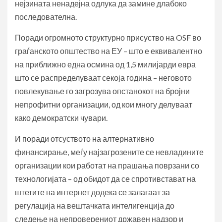
нејзината ненадејна одлука да замине длабоко
последователна.
Поради огромното структурно присуство на OSF во
граѓанското општество на ЕУ – што е еквивалентно
на приближно една осмина од 1,5 милијарди евра
што се распределуваат секоја година – неговото
повлекување го загрозува опстанокот на бројни
непрофитни организации, од кои многу делуваат
како демократски чувари.
И поради отсуството на алтернативно
финансирање, меѓу најзагрозените се невладините
организации кои работат на прашања поврзани со
технологијата – од обидот да се спротивстават на
штетите на интернет додека се залагаат за
регулација на вештачката интелигенција до
следење на непроверениот државен надзор и