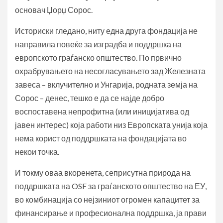
основач Џорџ Сорос.
Историски гледано, ниту една друга фондација не
направила повеќе за изградба и поддршка на
европското граѓанско општество. По првично
охрабрувањето на несогласувањето зад Железната
завеса – вклучително и Унгарија, родната земја на
Сорос – денес, тешко е да се најде добро
воспоставена непрофитна (или иницијатива од
јавен интерес) која работи низ Европската унија која
нема корист од поддршката на фондацијата во
некои точка.
И токму оваа вкоренета, сеприсутна природа на
поддршката на OSF за граѓанското општество на ЕУ,
во комбинација со нејзиниот огромен капацитет за
финансирање и професионална поддршка, ја прави