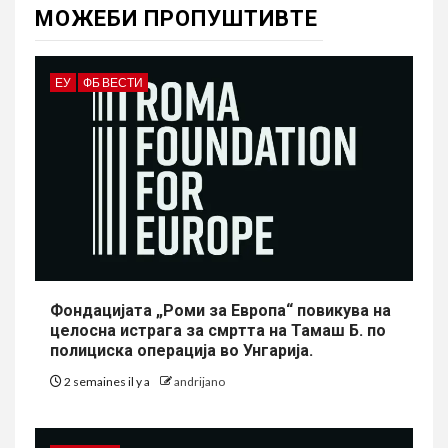
МОЖЕБИ ПРОПУШТИВТЕ
ЕУ
ФБ ВЕСТИ
Фондацијата „Роми за Европа“ повикува на
целосна истрага за смртта на Тамаш Б. по
полициска операција во Унгарија.
2 semaines il y a
andrijano