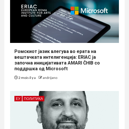
Ромскиот јазик влегува во ерата на
вештачката интелигенција: ERIAC ја
започна иницијативата AMARI ČHIB со
поддршка од Microsoft
2 mois il y a
andrijano
ЕУ
ПОЛИТИКА