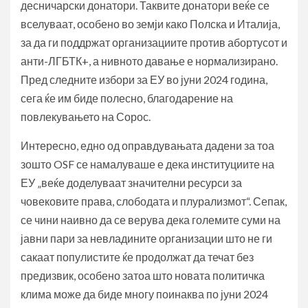
десничарски донатори. Таквите донатори веќе се
вселуваат, особено во земји како Полска и Италија,
за да ги поддржат организациите против абортусот и
анти-ЛГБТК+, а нивното давање е нормализирано.
Пред следните избори за ЕУ во јуни 2024 година,
сега ќе им биде полесно, благодарение на
повлекувањето на Сорос.
Интересно, едно од оправдувањата дадени за тоа
зошто OSF се намалуваше е дека институциите на
ЕУ „веќе доделуваат значителни ресурси за
човековите права, слободата и плурализмот“. Сепак,
се чини наивно да се верува дека големите суми на
јавни пари за невладините организации што не ги
сакаат популистите ќе продолжат да течат без
предизвик, особено затоа што новата политичка
клима може да биде многу поинаква по јуни 2024