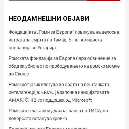
НЕОДАМНЕШНИ ОБЈАВИ
Фондацијата „Роми за Европа“ повикува на целосна
истрага за смртта на Тамаш Б. по полициска
операција во Унгарија.
Ромската фондација за Европа бара обвинение за
обид за убиство по прободувањето на ромско момче
во Скопје
Ромскиот јазик влегува во ерата на вештачката
интелигенција: ERIAC ја започна иницијативата
AMARI ČHIB со поддршка од Microsoft
Ромските гласачи му дадоа шанса на ТИСА, но
довербата останува кревка
Европејците што Европа ги игнорира