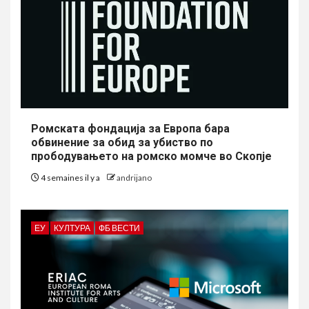
Ромската фондација за Европа бара
обвинение за обид за убиство по
прободувањето на ромско момче во Скопје
4 semaines il y a
andrijano
ЕУ
КУЛТУРА
ФБ ВЕСТИ