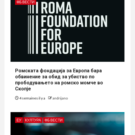
ФБ ВЕСТИ
Ромската фондација за Европа бара
обвинение за обид за убиство по
прободувањето на ромско момче во
Скопје
4 semaines il y a
andrijano
ЕУ
КУЛТУРА
ФБ ВЕСТИ