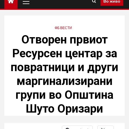
Во живо
principal
ФБ ВЕСТИ
Oтворен првиот
Ресурсен центар за
повратници и други
маргинализирани
групи во Општина
Шуто Оризари