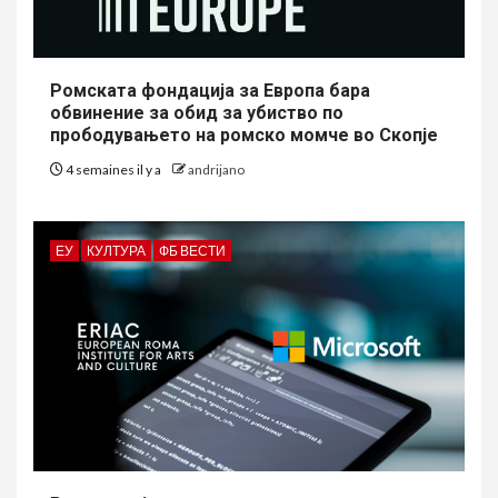
Ромската фондација за Европа бара
обвинение за обид за убиство по
прободувањето на ромско момче во Скопје
4 semaines il y a
andrijano
ЕУ
КУЛТУРА
ФБ ВЕСТИ