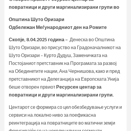
повратници и други маргинализирани групи во
Општина Шуто Оризари
Одбележан Меѓународниот ден на Ромите
Скопје, 8.04.2025 година –
Денеска во Општина
Шуто Оризари, во присуство на Градоначалникот на
Шуто Оризари – Курто Дудуш, Заменичката на
Постојаниот претставник на Програмата за развој
на Обединетите нации, Ана Чернишова, како и пред
претставникот на Делеганција на Европската Унија
беше отворен првиот
Ресурсен центар за
повратници и други маргинализирани групи.
Центарот се формира со цел обезбедување услуги и
сервиси на локално ниво за поефикасна
реинтеграција на повратниците во матични земји
фокусирајќи се на неколку клучни сегменти,