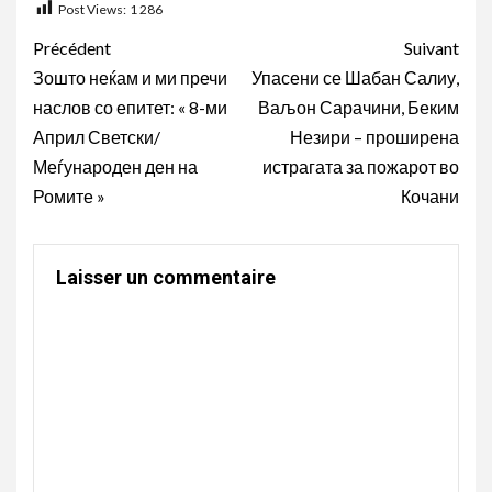
Post Views:
1 286
Navigation
Précédent
Suivant
d’article
Зошто неќам и ми пречи
Упасени се Шабан Салиу,
наслов со епитет: « 8-ми
Ваљон Сарачини, Беким
Април Светски/
Незири – проширена
Меѓународен ден на
истрагата за пожарот во
Ромите »
Кочани
Laisser un commentaire