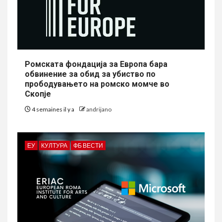
Ромската фондација за Европа бара
обвинение за обид за убиство по
прободувањето на ромско момче во
Скопје
4 semaines il y a
andrijano
ЕУ
КУЛТУРА
ФБ ВЕСТИ