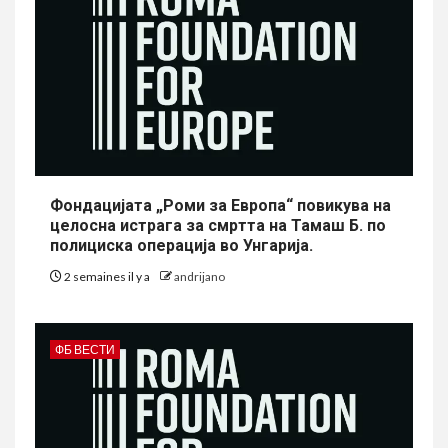
Фондацијата „Роми за Европа“ повикува на
целосна истрага за смртта на Тамаш Б. по
полициска операција во Унгарија.
2 semaines il y a
andrijano
ФБ ВЕСТИ