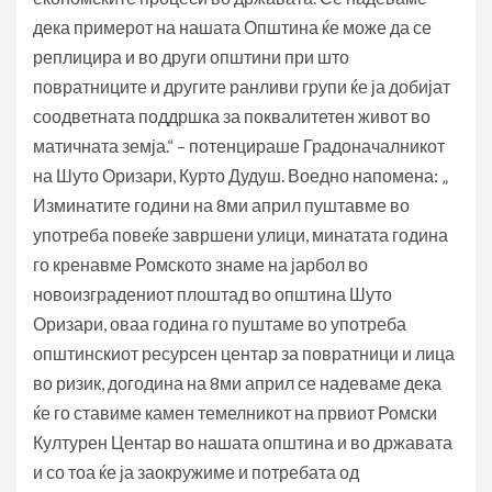
дека примерот на нашата Општина ќе може да се
реплицира и во други општини при што
повратниците и другите ранливи групи ќе ја добијат
соодветната поддршка за поквалитетен живот во
матичната земја.“ – потенцираше Градоначалникот
на Шуто Оризари, Курто Дудуш. Воедно напомена: „
Изминатите години на 8ми април пуштавме во
употреба повеќе завршени улици, минатата година
го кренавме Ромското знаме на јарбол во
новоизградениот плоштад во општина Шуто
Оризари, оваа година го пуштаме во употреба
општинскиот ресурсен центар за повратници и лица
во ризик, догодина на 8ми април се надеваме дека
ќе го ставиме камен темелникот на првиот Ромски
Културен Центар во нашата општина и во државата
и со тоа ќе ја заокружиме и потребата од