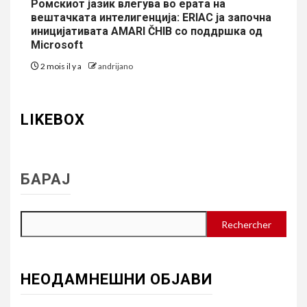
Ромскиот јазик влегува во ерата на
вештачката интелигенција: ERIAC ја започна
иницијативата AMARI ČHIB со поддршка од
Microsoft
2 mois il y a
andrijano
LIKEBOX
БАРАЈ
Rechercher
НЕОДАМНЕШНИ ОБЈАВИ