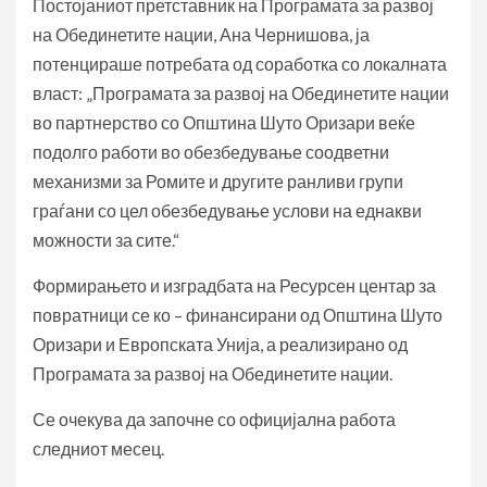
Постојаниот претставник на Програмата за развој
на Обединетите нации, Ана Чернишова, ја
потенцираше потребата од соработка со локалната
власт: „Програмата за развој на Обединетите нации
во партнерство со Општина Шуто Оризари веќе
подолго работи во обезбедување соодветни
механизми за Ромите и другите ранливи групи
граѓани со цел обезбедување услови на еднакви
можности за сите.“
Формирањето и изградбата на Ресурсен центар за
повратници се ко – финансирани од Општина Шуто
Оризари и Европската Унија, а реализирано од
Програмата за развој на Обединетите нации.
Се очекува да започне со официјална работа
следниот месец.