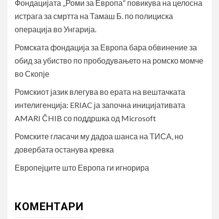
Фондацијата „Роми за Европа“ повикува на целосна
истрага за смртта на Тамаш Б. по полициска
операција во Унгарија.
Ромската фондација за Европа бара обвинение за
обид за убиство по прободувањето на ромско момче
во Скопје
Ромскиот јазик влегува во ерата на вештачката
интелигенција: ERIAC ја започна иницијативата
AMARI ČHIB со поддршка од Microsoft
Ромските гласачи му дадоа шанса на ТИСА, но
довербата останува кревка
Европејците што Европа ги игнорира
КОМЕНТАРИ