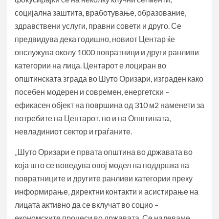
социјална заштита, вработување, образование,
здравствени услуги, правни совети и друго. Се
предвидува дека годишно, новиот Центар ќе
опслужува околу 1000 повратници и други ранливи
категории на лица. Центарот е лоциран во
општинската зграда во Шуто Оризари, изграден како
посебен модерен и современ, енергетски –
ефикасен објект на површина од 310 м2 наменети за
потребите на Центарот, но и на Општината,
невладиниот сектор и граѓаните.
„Шуто Оризари е првата општина во државата во
која што се воведува овој модел на поддршка на
повратниците и другите ранливи категории преку
информирање, директни контакти и асистирање на
лицата активно да се вклучат во социо –
економските процеси во државата. Се надеваме