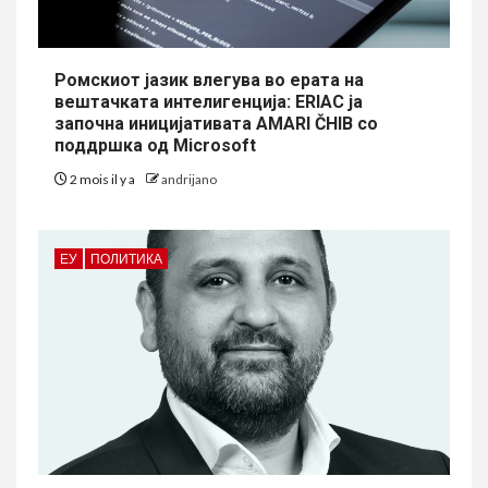
Ромскиот јазик влегува во ерата на
вештачката интелигенција: ERIAC ја
започна иницијативата AMARI ČHIB со
поддршка од Microsoft
2 mois il y a
andrijano
ЕУ
ПОЛИТИКА