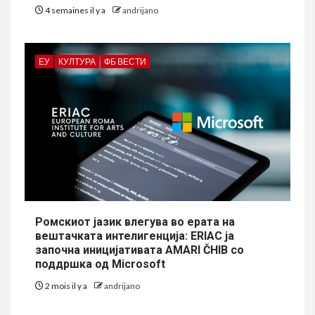
4 semaines il y a
andrijano
ЕУ
КУЛТУРА
ФБ ВЕСТИ
Ромскиот јазик влегува во ерата на
вештачката интелигенција: ERIAC ја
започна иницијативата AMARI ČHIB со
поддршка од Microsoft
2 mois il y a
andrijano