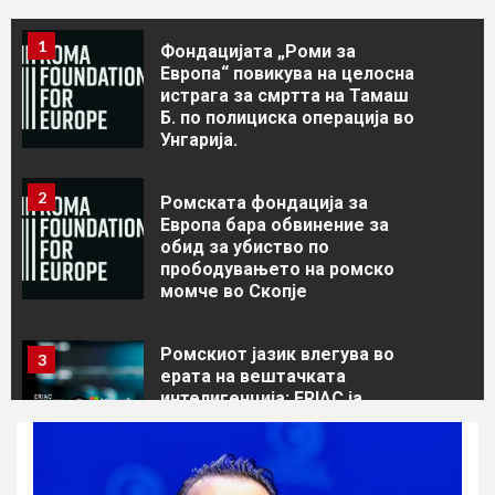
1
Фондацијата „Роми за
Европа“ повикува на целосна
истрага за смртта на Тамаш
Б. по полициска операција во
Унгарија.
2
Ромската фондација за
Европа бара обвинение за
обид за убиство по
прободувањето на ромско
момче во Скопје
Ромскиот јазик влегува во
3
ерата на вештачката
интелигенција: ERIAC ја
започна иницијативата AMARI
ČHIB со поддршка од
Microsoft