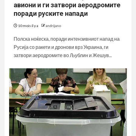
авиони и ги затвори аеродромите
поради руските напади
10 mois il y a
andrijano
Полска ноќеска, поради интензивниот напад на
Русија со ракети и дронови врз Украина, ги
затвори аеродромите во Љублин и Жешув...