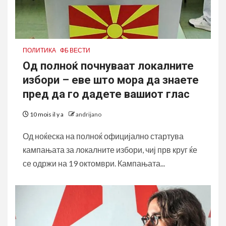
ПОЛИТИКА
ФБ ВЕСТИ
Од полноќ почнуваат локалните
избори – еве што мора да знаете
пред да го дадете вашиот глас
10 mois il y a
andrijano
Од ноќеска на полноќ официјално стартува
кампањата за локалните избори, чиј прв круг ќе
се одржи на 19 октомври. Кампањата...