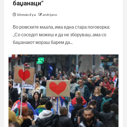
баџанаци“
10 mois il y a
andrijano
Во ромските маала, има една стара поговорка:
„Со соседот можеш и да не зборуваш, ама со
баџанакот мораш барем да...