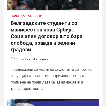
ПОЛИТИКА
ФБ ВЕСТИ
Белградските студенти со
манифест за нова Србија:
Социјален договор што бара
слобода, правда и зелени
градови
10 mois il y a
andrijano
Предложени се мерки на студентите се против
корупција и организиран криминал, строга
примена на правилата за јавни набавки и
транспарентност...