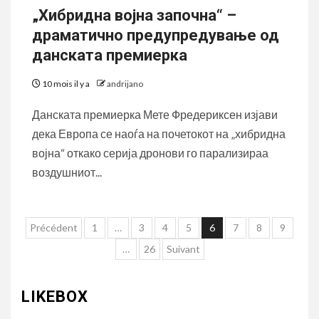
„Хибридна војна започна“ –
драматично предупредување од
данската премиерка
10 mois il y a
andrijano
Данската премиерка Мете Фредериксен изјави
дека Европа се наоѓа на почетокот на „хибридна
војна“ откако серија дронови го парализираа
воздушниот...
Pagination
Précédent
1
…
3
4
5
6
7
8
9
des
…
26
Suivant
publications
LIKEBOX