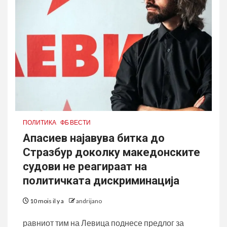
ПОЛИТИКА
ФБ ВЕСТИ
Апасиев најавува битка до
Стразбур доколку македонските
судови не реагираат на
политичката дискриминација
10 mois il y a
andrijano
равниот тим на Левица поднесе предлог за