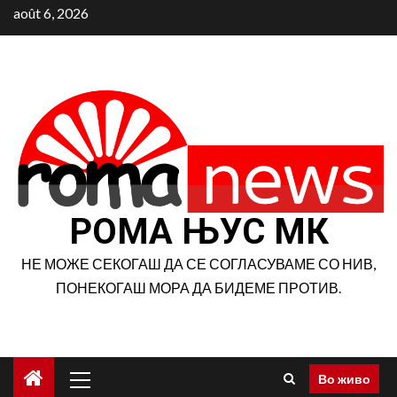
Aller
août 6, 2026
au
contenu
РОМА ЊУС МК
НЕ МОЖЕ СЕКОГАШ ДА СЕ СОГЛАСУВАМЕ СО НИВ,
ПОНЕКОГАШ МОРА ДА БИДЕМЕ ПРОТИВ.
Menu
Во живо
principal