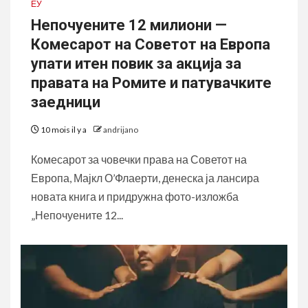
ЕУ
Непочуените 12 милиони —
Комесарот на Советот на Европа
упати итен повик за акција за
правата на Ромите и патувачките
заедници
10 mois il y a
andrijano
Комесарот за човечки права на Советот на
Европа, Мајкл О’Флаерти, денеска ја лансира
новата книга и придружна фото-изложба
„Непочуените 12...