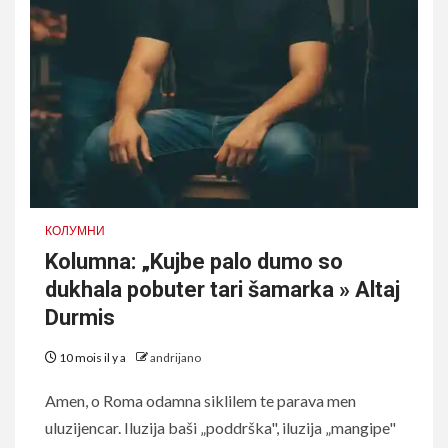
КОЛУМНИ
Kolumna: „Kujbe palo dumo so
dukhala pobuter tari šamarka » Altaj
Durmis
10 mois il y a
andrijano
Amen, o Roma odamna siklilem te parava men
uluzijencar. Iluzija baši „poddrška", iluzija „mangipe"