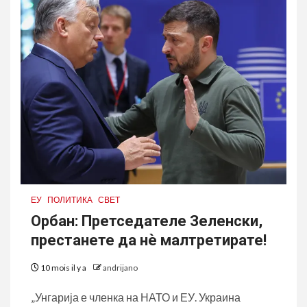
ЕУ
ПОЛИТИКА
СВЕТ
Орбан: Претседателе Зеленски,
престанете да нѐ малтретирате!
10 mois il y a
andrijano
„Унгарија е членка на НАТО и ЕУ. Украина