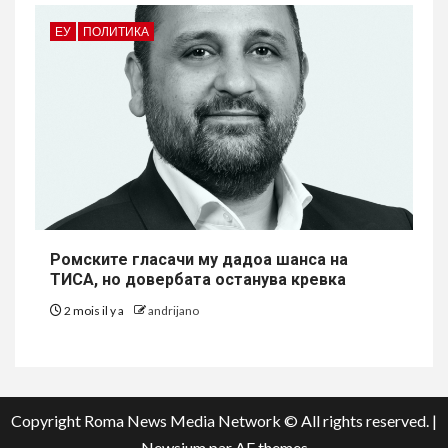
ЕУ
ПОЛИТИКА
Ромските гласачи му дадоа шанса на
ТИСА, но довербата останува кревка
2 mois il y a
andrijano
Copyright Roma News Media Network © All rights reserved.
|
Newsium
par AF themes