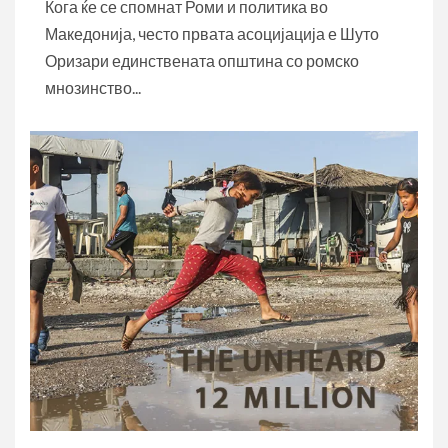
обид за убиство по
Кога ќе се спомнат Роми и политика во
прободувањето на ромско
Македонија, често првата асоцијација е Шуто
момче во Скопје
Оризари единствената општина со ромско
мнозинство...
Ромскиот јазик влегува во
3
ерата на вештачката
интелигенција: ERIAC ја
започна иницијативата AMARI
ČHIB со поддршка од
Microsoft