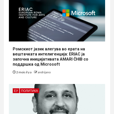
Ромскиот јазик влегува во ерата на
вештачката интелигенција: ERIAC ја
започна иницијативата AMARI ČHIB со
поддршка од Microsoft
2 mois il y a
andrijano
ЕУ
ПОЛИТИКА