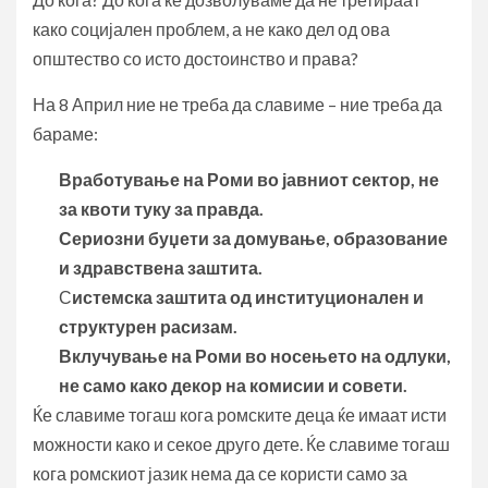
како социјален проблем, а не како дел од ова
општество со исто достоинство и права?
На 8 Април ние не треба да славиме – ние треба да
бараме:
Вработување на Роми во јавниот сектор, не
за квоти туку за правда.
Сериозни буџети за домување, образование
и здравствена заштита.
С
истемска заштита од институционален и
структурен расизам.
Вклучување на Роми во носењето на одлуки,
не само како декор на комисии и совети.
Ќе славиме тогаш кога ромските деца ќе имаат исти
можности како и секое друго дете. Ќе славиме тогаш
кога ромскиот јазик нема да се користи само за