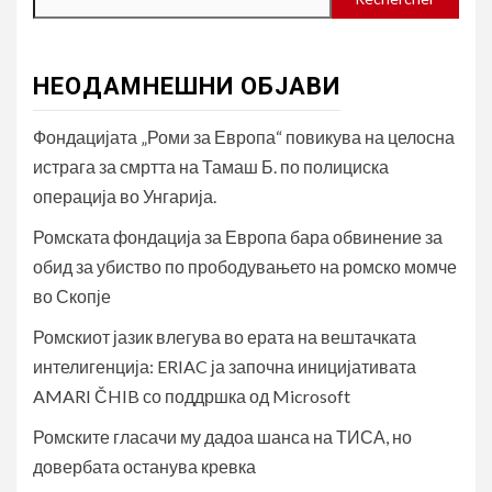
НЕОДАМНЕШНИ ОБЈАВИ
Фондацијата „Роми за Европа“ повикува на целосна
истрага за смртта на Тамаш Б. по полициска
операција во Унгарија.
Ромската фондација за Европа бара обвинение за
обид за убиство по прободувањето на ромско момче
во Скопје
Ромскиот јазик влегува во ерата на вештачката
интелигенција: ERIAC ја започна иницијативата
AMARI ČHIB со поддршка од Microsoft
Ромските гласачи му дадоа шанса на ТИСА, но
довербата останува кревка