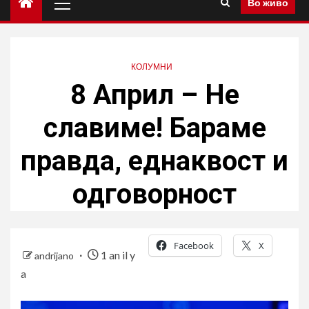
Во живо
principal
КОЛУМНИ
8 Април – Не
славиме! Бараме
правда, еднаквост и
одговорност
Facebook
X
1 an il y
andrijano
a