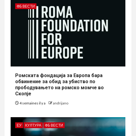
ФБ ВЕСТИ
Ромската фондација за Европа бара
обвинение за обид за убиство по
прободувањето на ромско момче во
Скопје
4 semaines il y a
andrijano
ЕУ
КУЛТУРА
ФБ ВЕСТИ