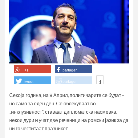
+1
partager
tweet
partager
Секоја година, на 8 Април, политичарите се будат –
но само за еден ден. Се облекуваат во
„инклузивност“, ставаат дипломатска насмевка,
некои дури и учат две реченици на ромски јазик за да
ни го честитаат празникот.