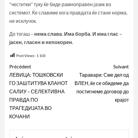
“честитки” туку ќе биде рамноправен јазик во
системот. Ќе славиме кога правдата ќе стане норма,
не исклучок.
До тогаш –
нема слава. Има борба. И има глас –
јасен, гласен и непокорен.
Post Views:
1 103
Navigation
Précédent
Suivant
d’article
ЛЕВИЦА: ТОШКОВСКИ
Таравари: Сме дел од
ГО ЗАШТИТУВА КЛАНОТ
ВЛЕН, ќе се обидеме да
САЛИУ – СЕЛЕКТИВНА
постигнеме договор до
ПРАВДА ПО
крајот
ТРАГЕДИЈАТА ВО
КОЧАНИ