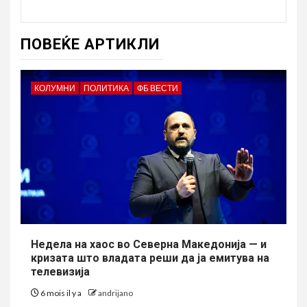
ПОВЕЌЕ АРТИКЛИ
КОЛУМНИ
ПОЛИТИКА
ФБ ВЕСТИ
Недела на хаос во Северна Македонија — и
кризата што владата реши да ја емитува на
телевизија
6 mois il y a
andrijano