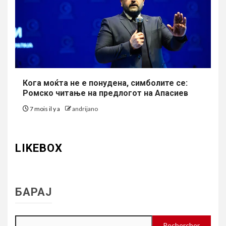
Кога моќта не е понудена, симболите се:
Ромско читање на предлогот на Апасиев
7 mois il y a
andrijano
LIKEBOX
БАРАЈ
Rechercher