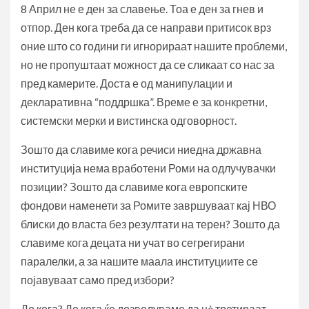
8 Април не е ден за славење. Тоа е ден за гнев и
отпор. Ден кога треба да се направи притисок врз
оние што со години ги игнорираат нашите проблеми,
но не пропуштаат можност да се сликаат со нас за
пред камерите. Доста е од манипулации и
декларативна “поддршка”. Време е за конкретни,
системски мерки и вистинска одговорност.
Зошто да славиме кога речиси ниедна државна
институција нема вработени Роми на одлучувачки
позиции? Зошто да славиме кога европските
фондови наменети за Ромите завршуваат кај НВО
блиски до власта без резултати на терен? Зошто да
славиме кога децата ни учат во сегрегирани
паралелки, а за нашите маала институциите се
појавуваат само пред избори?
До кога? До кога ќе дозволуваме да нè третираат