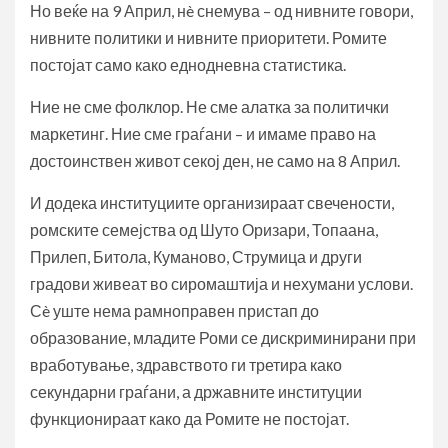
Но веќе на 9 Април, нè снемува – од нивните говори,
нивните политики и нивните приоритети. Ромите
постојат само како еднодневна статистика.
Ние не сме фолклор. Не сме алатка за политички
маркетинг. Ние сме граѓани – и имаме право на
достоинствен живот секој ден, не само на 8 Април.
И додека институциите организираат свечености,
ромските семејства од Шуто Оризари, Топаана,
Прилеп, Битола, Куманово, Струмица и други
градови живеат во сиромаштија и нехумани услови.
Сè уште нема рамноправен пристап до
образование, младите Роми се дискриминирани при
вработување, здравството ги третира како
секундарни граѓани, а државните институции
функционираат како да Ромите не постојат.